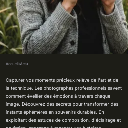
Accueil
›
Actu
ACTU
Les secrets d'un photographe
Capturer vos moments précieux relève de l'art et de
la technique. Les photographes professionnels savent
pour capturer vos moments
comment éveiller des émotions à travers chaque
précieux
image. Découvrez des secrets pour transformer des
instants éphémères en souvenirs durables. En
admin
•
11 décembre 2024
•
6 min de lecture
exploitant des astuces de composition, d'éclairage et