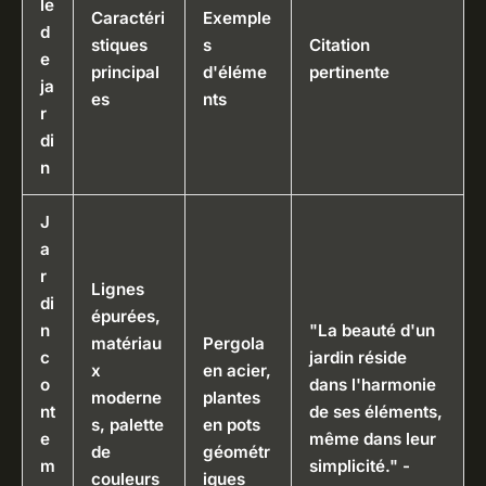
le
Caractéri
Exemple
d
stiques
s
Citation
e
principal
d'éléme
pertinente
ja
es
nts
r
di
n
J
a
r
Lignes
di
épurées,
n
"La beauté d'un
matériau
Pergola
c
jardin réside
x
en acier,
o
dans l'harmonie
moderne
plantes
nt
de ses éléments,
s, palette
en pots
e
même dans leur
de
géométr
m
simplicité." -
couleurs
iques