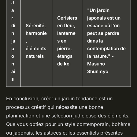
J
a
"Un jardin
r
Cerisiers
japonais est un
di
Sérénité,
en fleur,
espace où l'on
n
harmonie
lanterne
peut se perdre
ja
,
s en
dans la
p
éléments
pierre,
contemplation de
o
naturels
étangs
la nature." -
n
de koi
Masuno
ai
Shunmyo
s
En conclusion, créer un jardin tendance est un
processus créatif qui nécessite une bonne
planification et une sélection judicieuse des éléments.
Que vous optiez pour un style contemporain, bohème
ou japonais, les astuces et les essentiels présentés