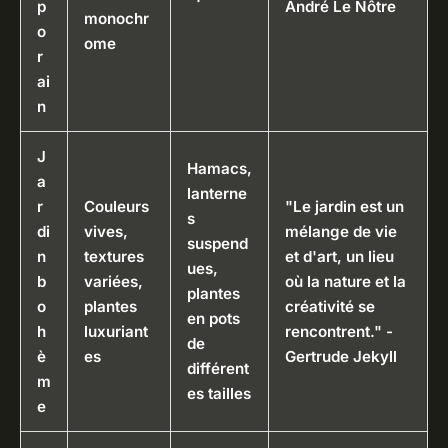
p
André Le Nôtre
monochr
o
ome
r
ai
n
J
Hamacs,
a
lanterne
r
Couleurs
"Le jardin est un
s
di
vives,
mélange de vie
suspend
n
textures
et d'art, un lieu
ues,
b
variées,
où la nature et la
plantes
o
plantes
créativité se
en pots
h
luxuriant
rencontrent." -
de
è
es
Gertrude Jekyll
différent
m
es tailles
e