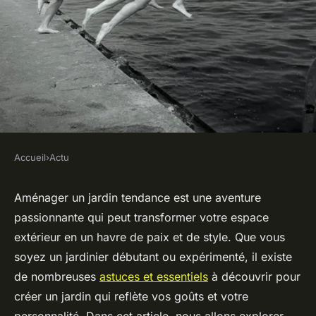
Accueil
›
Actu
ACTU
Créez un jardin tendance :
Aménager un jardin tendance est une aventure
passionnante qui peut transformer votre espace
astuces et essentiels à
extérieur en un havre de paix et de style. Que vous
découvrir
soyez un jardinier débutant ou expérimenté, il existe
de nombreuses
astuces et essentiels
à découvrir pour
admin
•
24 décembre 2024
•
7 min de lecture
créer un jardin qui reflète vos goûts et votre