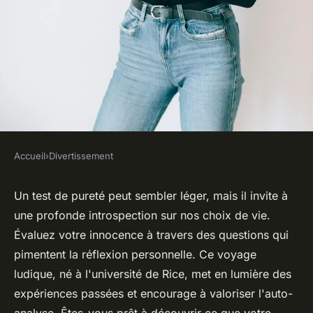
Accueil
›
Divertissement
DIVERTISSEMENT
Test de pureté : êtes-vous prêt
Un test de pureté peut sembler léger, mais il invite à
une profonde introspection sur nos choix de vie.
à évaluer votre innocence ?
Évaluez votre innocence à travers des questions qui
pimentent la réflexion personnelle. Ce voyage
admin
•
14 mai 2025
•
5 min de lecture
ludique, né à l'université de Rice, met en lumière des
expériences passées et encourage à valoriser l'auto-