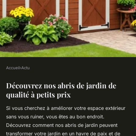
Accueil
›
Actu
ACTU
Découvrez nos abris de jardin de
Découvrez nos abris de jardin
qualité à petits prix
de qualité à petits prix
Si vous cherchez à améliorer votre espace extérieur
admin
•
19 mars 2025
•
5 min de lecture
sans vous ruiner, vous êtes au bon endroit.
Découvrez comment nos abris de jardin peuvent
transformer votre jardin en un havre de paix et de