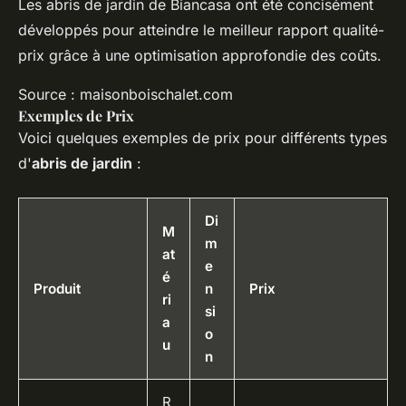
Les abris de jardin de Biancasa ont été concisément
développés pour atteindre le meilleur rapport qualité-
prix grâce à une optimisation approfondie des coûts.
Source : maisonboischalet.com
Exemples de Prix
Voici quelques exemples de prix pour différents types
d'
abris de jardin
:
Di
M
m
at
e
é
Produit
n
Prix
ri
si
a
o
u
n
R