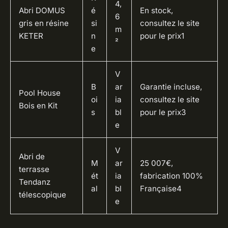
4,
Abri DOMUS
é
En stock,
6
gris en résine
si
consultez le site
m
KETER
n
pour le prix1
²
e
V
B
ar
Garantie incluse,
Pool House
oi
ia
consultez le site
Bois en Kit
s
bl
pour le prix3
e
V
Abri de
M
ar
25 007€,
terrasse
ét
ia
fabrication 100%
Tendanz
al
bl
Française4
télescopique
e