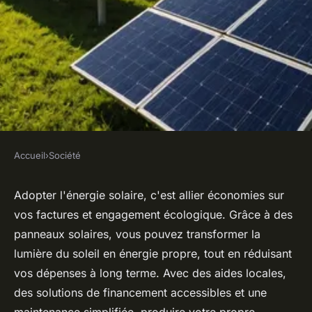
Accueil
›
Société
SOCIÉTÉ
Énergie renouvelable : faites
Adopter l'énergie solaire, c'est allier économies sur
vos factures et engagement écologique. Grâce à des
le plein de soleil pour
panneaux solaires, vous pouvez transformer la
économiser
lumière du soleil en énergie propre, tout en réduisant
vos dépenses à long terme. Avec des aides locales,
admin
•
23 février 2025
•
13 min de lecture
des solutions de financement accessibles et une